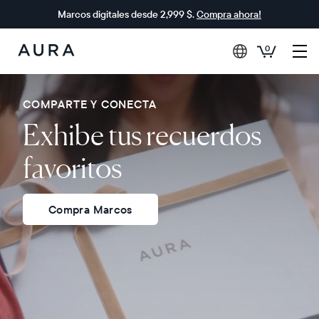
Marcos digitales desde 2,999 $.
Compra ahora!
0
Aura
Frames
COMPARTE Y CONECTA
Exhibe tus recuerdos
favoritos
Compra Marcos