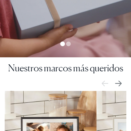
Nuestros marcos más queridos
VENTA
$0 DE DESCUENTO
VENTA
$0 DE DESCUE