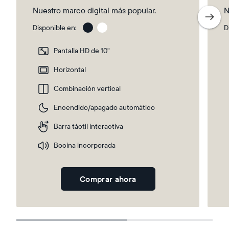
Nuestro marco digital más popular.
N
Disponible en:
D
Gravel
Gra
wit
Pantalla HD de 10"
Whi
Ma
Horizontal
Combinación vertical
Selecciona tu ubicación
Encendido/apagado automático
Barra táctil interactiva
Actual
Bocina incorporada
Mexico
Español
Comprar ahora
Elige tu ubicación