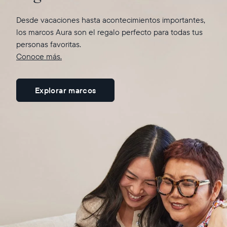
subir fotos y videos, y que el destinatario disfrute una
nuevas funciones.
experiencia encantadora al abrir el paquete.
Desde vacaciones hasta acontecimientos importantes,
los marcos Aura son el regalo perfecto para todas tus
Más información aquí
personas favoritas.
Conoce más.
Explorar marcos