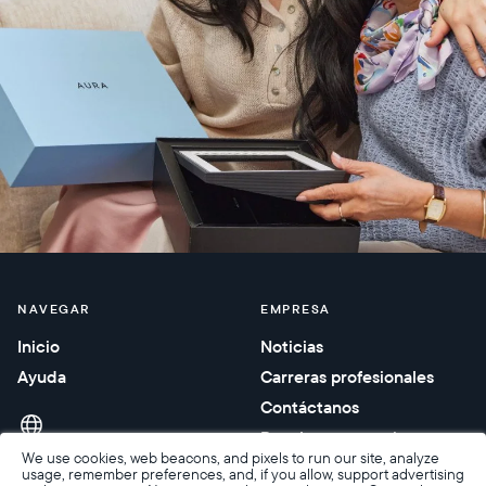
NAVEGAR
EMPRESA
Inicio
Noticias
Ayuda
Carreras profesionales
Contáctanos
Regalos corporativos
We use cookies, web beacons, and pixels to run our site, analyze
usage, remember preferences, and, if you allow, support advertising