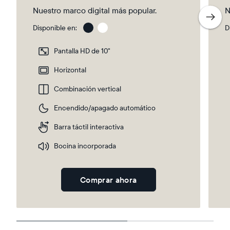
Nuestro marco digital más popular.
N
Disponible en:
D
Gravel
Gra
wit
Pantalla HD de 10"
Whi
Ma
Horizontal
Combinación vertical
Selecciona tu ubicación
Encendido/apagado automático
Barra táctil interactiva
Actual
Bocina incorporada
Mexico
Español
Comprar ahora
Elige tu ubicación