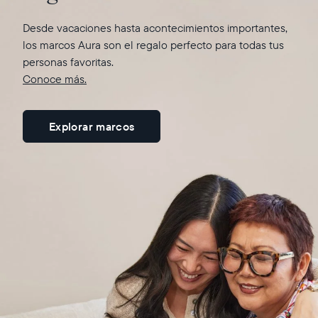
subir fotos y videos, y que el destinatario disfrute una
nuevas funciones.
experiencia encantadora al abrir el paquete.
Desde vacaciones hasta acontecimientos importantes,
los marcos Aura son el regalo perfecto para todas tus
Más información aquí
personas favoritas.
Conoce más.
Explorar marcos