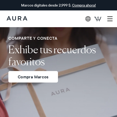
Marcos digitales desde 2,999 $.
Compra ahora!
0
Aura
Frames
COMPARTE Y CONECTA
Exhibe tus recuerdos
favoritos
Compra Marcos