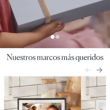
Nuestros marcos más queridos
VENTA
$0 DE DESCUENTO
VENTA
$0 DE DESCUE