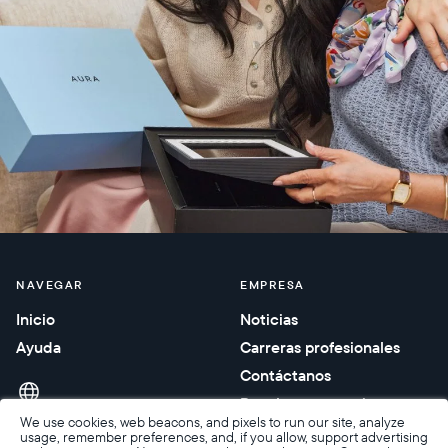
NAVEGAR
EMPRESA
Inicio
Noticias
Ayuda
Carreras profesionales
Contáctanos
Regalos corporativos
We use cookies, web beacons, and pixels to run our site, analyze
usage, remember preferences, and, if you allow, support advertising