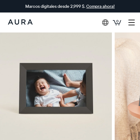
Marcos digitales desde 2,999 $.
Compra ahora!
0
Aura
Frames
$0 DE DESCUENTO