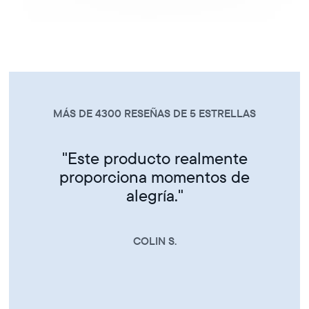
LLAS
MÁS DE 4300 RESEÑAS DE 5 ESTREL
te
"Vivo en Florida con siete h
de
que viven en otros estado
¡Me encanta que pueda
enviarme fotos cuando
quieran!"
JEANNIE B.