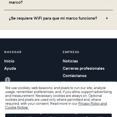
marco?
el código QR en la parte trasera de la caja o
configúralo de forma virtual usando la aplicación
No, no hay suscripciones ni tarifas para tu marco
Aura. Más información aquí.
¿Se requiere WiFi para que mi marco funcione?
Aura. Obtienes almacenamiento gratuito e ilimitado
de fotos y videos, junto con actualizaciones
Sí. Dado que los marcos Aura reciben contenido
periódicas de funciones, sin costo adicional.
nuevo a través de la nube, se requiere una
conexión WiFi.
NAVEGAR
EMPRESA
Inicio
Noticias
Ayuda
Carreras profesionales
Contáctanos
Regalos corporativos
We use cookies, web beacons, and pixels to run our site, analyze
usage, remember preferences, and, if you allow, support advertising
and measurement. Necessary cookies are always on. Optional
cookies and pixels are used only where permitted and, where
required, with your consent. Read more in our
Privacy Policy and
Cookie Notice.
Accesibilidad
Condiciones de venta
Términos y privacidad
Política de privacidad
Garantía y devoluciones