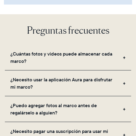
Preguntas frecuentes
¿Cuántas fotos y videos puede almacenar cada
marco?
Los marcos utilizan el almacenamiento seguro en la
¿Necesito usar la aplicación Aura para disfrutar
nube de Aura, lo que te permite agregar fotos y
mi marco?
videos ilimitados a través de la aplicación, correo
electrónico, web, el escáner integrado en la app o
Sí, la aplicación Aura es necesaria para la
compartiéndolos directamente desde tu galería.
¿Puedo agregar fotos al marco antes de
configuración, invitar a tus seres queridos y ajustar
regalárselo a alguien?
la configuración de tu marco.
¡Sí! Puedes precargar cualquier marco Aura con
¿Necesito pagar una suscripción para usar mi
fotos, videos y un mensaje. Simplemente escanea