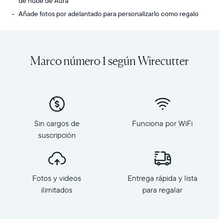
de nube de Aura
Añade fotos por adelantado para personalizarlo como regalo
Comparte
Pantalla:
fotos
10.1”
y
de
Marco número 1 según Wirecutter
videos
diagonal,
ilimitados
orientación
desde
horizontal
tu
Resolución:
teléfono
1280
a
x
Carver,
800,
Sin cargos de
Funciona por WiFi
el
150
suscripción
marco
PPI
HD
Dimensiones
más
del
Selecciona tu ubicación
popular
marco:
Fotos y videos
Entrega rápida y lista
de
26.7
ilimitados
para regalar
Aura.
cm
Actual
Con
x
una
Mexico
Español
18.5