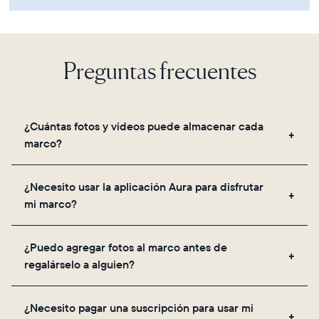
Preguntas frecuentes
¿Cuántas fotos y videos puede almacenar cada
marco?
Los marcos utilizan el almacenamiento seguro en la
¿Necesito usar la aplicación Aura para disfrutar
nube de Aura, lo que te permite agregar fotos y
mi marco?
videos ilimitados a través de la aplicación, correo
electrónico, web, el escáner integrado en la app o
Sí, la aplicación Aura es necesaria para la
compartiéndolos directamente desde tu galería.
¿Puedo agregar fotos al marco antes de
configuración, invitar a tus seres queridos y ajustar
regalárselo a alguien?
la configuración de tu marco.
¡Sí! Puedes precargar cualquier marco Aura con
¿Necesito pagar una suscripción para usar mi
fotos, videos y un mensaje. Simplemente escanea