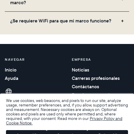
marco?
el código QR en la parte trasera de la caja o
configúralo de forma virtual usando la aplicación
No, no hay suscripciones ni tarifas para tu marco
Aura. Más información aquí.
¿Se requiere WiFi para que mi marco funcione?
Aura. Obtienes almacenamiento gratuito e ilimitado
de fotos y videos, junto con actualizaciones
Sí. Dado que los marcos Aura reciben contenido
periódicas de funciones, sin costo adicional.
nuevo a través de la nube, se requiere una
conexión WiFi.
NAVEGAR
EMPRESA
Inicio
Noticias
Ayuda
Carreras profesionales
Contáctanos
Regalos corporativos
We use cookies, web beacons, and pixels to run our site, analyze
usage, remember preferences, and, if you allow, support advertising
and measurement. Necessary cookies are always on. Optional
cookies and pixels are used only where permitted and, where
required, with your consent. Read more in our
Privacy Policy and
Cookie Notice.
Accesibilidad
Condiciones de venta
Términos y privacidad
Política de privacidad
Garantía y devoluciones