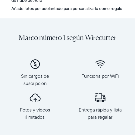
de nube de Aura
Añade fotos por adelantado para personalizarlo como regalo
Comparte
Pantalla:
fotos
10.1”
y
de
Marco número 1 según Wirecutter
videos
diagonal,
ilimitados
orientación
desde
horizontal
tu
Resolución:
teléfono
1280
a
x
Carver,
800,
Sin cargos de
Funciona por WiFi
el
150
suscripción
marco
PPI
HD
Dimensiones
más
del
Selecciona tu ubicación
popular
marco:
Fotos y videos
Entrega rápida y lista
de
26.7
ilimitados
para regalar
Aura.
cm
Actual
Con
x
una
Mexico
Español
18.5