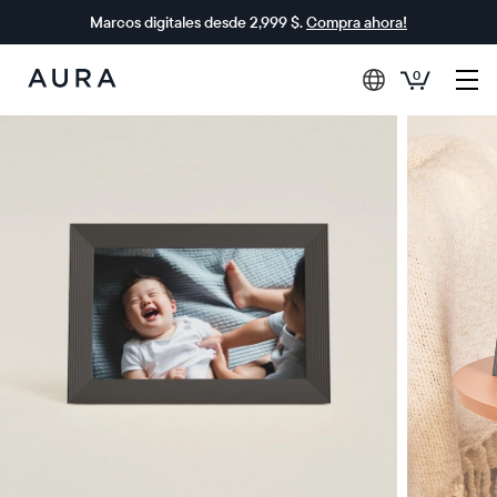
Marcos digitales desde 2,999 $.
Compra ahora!
0
Aura
Frames
$0 DE DESCUENTO