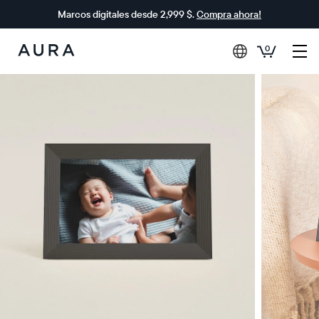
Marcos digitales desde 2,999 $.
Compra ahora!
0
Aura
Frames
$0 DE DESCUENTO