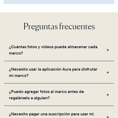
Preguntas frecuentes
¿Cuántas fotos y videos puede almacenar cada
marco?
Los marcos utilizan el almacenamiento seguro en la
¿Necesito usar la aplicación Aura para disfrutar
nube de Aura, lo que te permite agregar fotos y
mi marco?
videos ilimitados a través de la aplicación, correo
electrónico, web, el escáner integrado en la app o
Sí, la aplicación Aura es necesaria para la
compartiéndolos directamente desde tu galería.
¿Puedo agregar fotos al marco antes de
configuración, invitar a tus seres queridos y ajustar
regalárselo a alguien?
la configuración de tu marco.
¡Sí! Puedes precargar cualquier marco Aura con
¿Necesito pagar una suscripción para usar mi
fotos, videos y un mensaje. Simplemente escanea