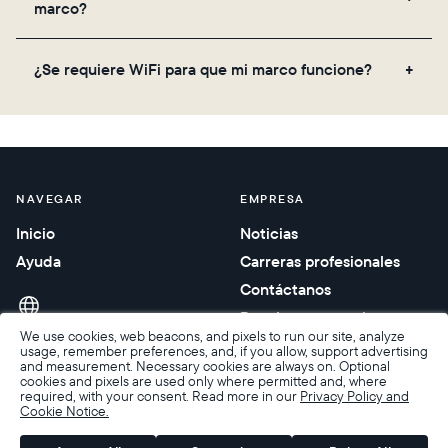
marco?
el código QR en la parte trasera de la caja o
configúralo de forma virtual usando la aplicación
No, no hay suscripciones ni tarifas para tu marco
Aura. Más información aquí.
¿Se requiere WiFi para que mi marco funcione?
Aura. Obtienes almacenamiento gratuito e ilimitado
de fotos y videos, junto con actualizaciones
Sí. Dado que los marcos Aura reciben contenido
periódicas de funciones, sin costo adicional.
nuevo a través de la nube, se requiere una
conexión WiFi.
NAVEGAR
EMPRESA
Inicio
Noticias
Ayuda
Carreras profesionales
Contáctanos
Regalos corporativos
We use cookies, web beacons, and pixels to run our site, analyze
usage, remember preferences, and, if you allow, support advertising
and measurement. Necessary cookies are always on. Optional
cookies and pixels are used only where permitted and, where
required, with your consent. Read more in our
Privacy Policy and
Cookie Notice.
Accesibilidad
Condiciones de venta
Términos y privacidad
Política de privacidad
Garantía y devoluciones