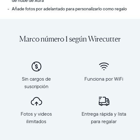
de nube de Aura
Añade fotos por adelantado para personalizarlo como regalo
Comparte
Pantalla:
fotos
10.1”
y
de
Marco número 1 según Wirecutter
videos
diagonal,
ilimitados
orientación
desde
horizontal
tu
Resolución:
teléfono
1280
a
x
Carver,
800,
Sin cargos de
Funciona por WiFi
el
150
suscripción
marco
PPI
HD
Dimensiones
más
del
Selecciona tu ubicación
popular
marco:
Fotos y videos
Entrega rápida y lista
de
26.7
ilimitados
para regalar
Aura.
cm
Actual
Con
x
una
Mexico
Español
18.5