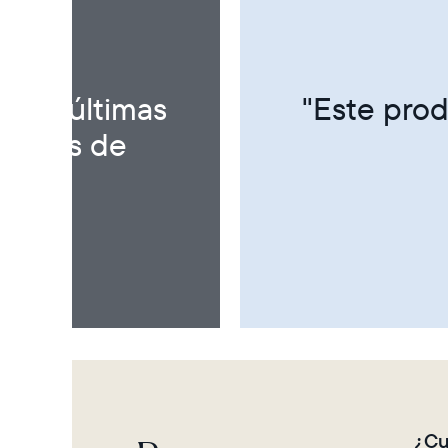
 ESTRELLAS
orciona momentos de
¿Cu