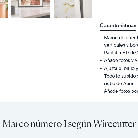
Buy
Now on
Amazon
Características
Marco de orient
verticales y bo
Pantalla HD de
Añade fotos y v
Ajusta el brill
Todo lo subido 
nube de Aura
Añade fotos por
Comparte
Pantalla:
fotos
10.1”
y
de
Marco número 1 según Wirecutter
videos
diagonal,
ilimitados
orientación
desde
horizontal