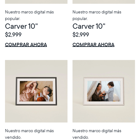
Nuestro marco digital más
Nuestro marco digital más
popular.
popular.
Carver 10"
Carver 10"
$2,999
$2,999
$0 DE DESCUENTO
VENTA
$0 DE DESCUENTO
VENTA
COMPRAR AHORA
COMPRAR AHORA
Selecciona tu ubicación
Nuestro marco digital más
Nuestro marco digital más
vendido.
vendido.