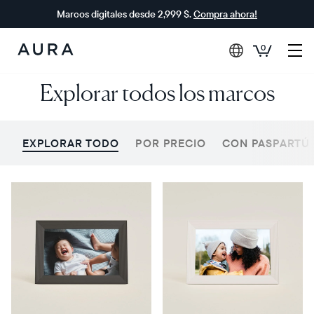
Marcos digitales desde 2,999 $.
Compra ahora!
0
Aura
Explorar todos los marcos
Frames
EXPLORAR TODO
POR PRECIO
CON PASPARTÚ