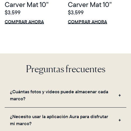
Carver Mat 10"
Carver Mat 10"
Actual
$3,599
$3,599
Mexico
Español
$0 DE DESCUENTO
VENTA
$0 DE DESCUENTO
VENTA
COMPRAR AHORA
COMPRAR AHORA
Elige tu ubicación
Preguntas frecuentes
Continuar
¿Cuántas fotos y videos puede almacenar cada
marco?
Los marcos utilizan el almacenamiento seguro en la
¿Necesito usar la aplicación Aura para disfrutar
nube de Aura, lo que te permite agregar fotos y
mi marco?
videos ilimitados a través de la aplicación, correo